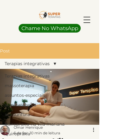
Chame No WhatsApp
Post
Terapias integrativas
Terapias integrativas
massoterapia
assuntos-especiais
sem-categoria
acupuntura
quiropraxia-na-vila-mariana
Omar Henrique
6 de fev.
10 min de leitura
Quiropraxia