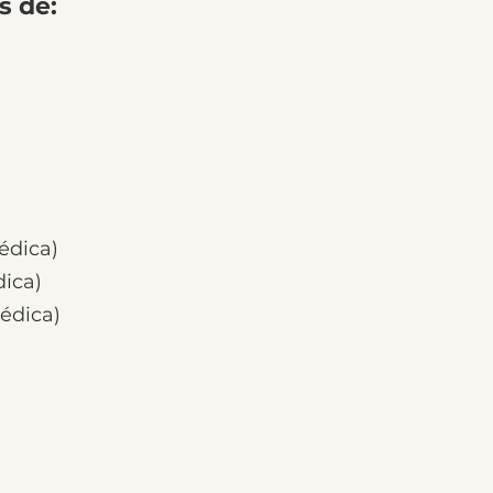
s de:
édica)
ica)
édica)