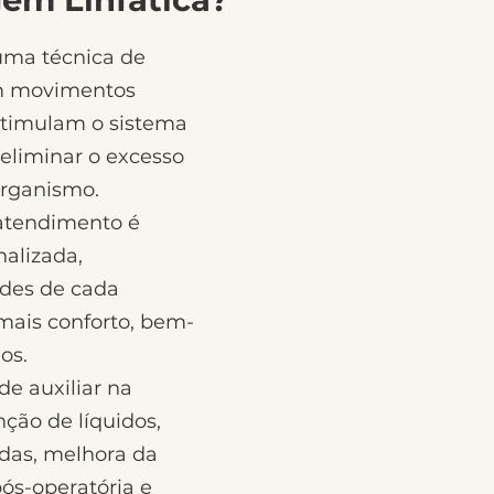
uma técnica de
m movimentos
stimulam o sistema
 eliminar o excesso
organismo.
 atendimento é
nalizada,
ades de cada
mais conforto, bem-
os.
e auxiliar na
ção de líquidos,
das, melhora da
pós-operatória e