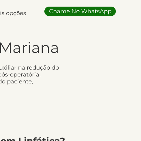
Chame No WhatsApp
is opções
 Mariana
uxiliar na redução do
pós-operatória.
o paciente,
em Linfática?