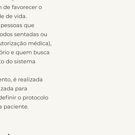
 de favorecer o
e de vida.
 pessoas que
odos sentadas ou
torização médica),
ório e quem busca
o do sistema
ento, é realizada
izada para
definir o protocolo
 paciente.