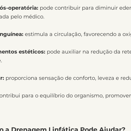
pós-operatória:
pode contribuir para diminuir ede
ada pelo médico.
anguínea:
estimula a circulação, favorecendo a ox
entos estéticos:
pode auxiliar na redução da ret
.
r:
proporciona sensação de conforto, leveza e red
ontribui para o equilíbrio do organismo, promove
 a Drenagem Linfática Pode Ajudar?