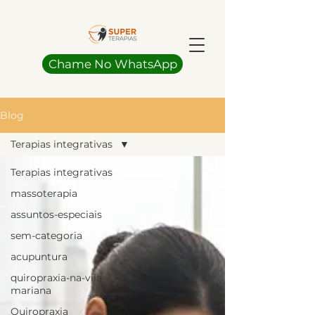
Chame No WhatsApp
Blog
Terapias integrativas
Terapias integrativas
massoterapia
assuntos-especiais
sem-categoria
acupuntura
quiropraxia-na-vila-
mariana
Quiropraxia