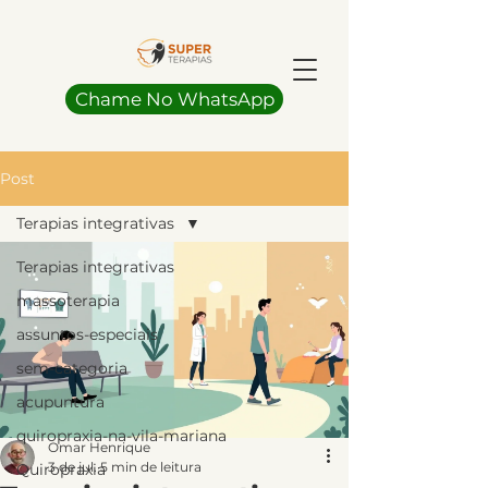
Chame No WhatsApp
Post
Terapias integrativas
Terapias integrativas
massoterapia
assuntos-especiais
sem-categoria
acupuntura
quiropraxia-na-vila-mariana
Omar Henrique
3 de jul.
5 min de leitura
Quiropraxia