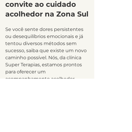
convite ao cuidado 
acolhedor na Zona Sul
Se você sente dores persistentes 
ou desequilíbrios emocionais e já 
tentou diversos métodos sem 
sucesso, saiba que existe um novo 
caminho possível. Nós, da clínica 
Super Terapias, estamos prontos 
para oferecer um 
acompanhamento acolhedor, 
individualizado e baseado em 
evidências, unindo ciência e 
sensibilidade humana. Localizados 
perto do metrô Santa Cruz, na Vila 
Clementino e Vila Mariana, 
oferecemos acesso fácil, ambiente 
confortável e uma equipe 