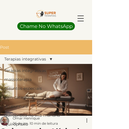
Chame No WhatsApp
Post
Terapias integrativas
Terapias integrativas
massoterapia
assuntos-especiais
sem-categoria
acupuntura
quiropraxia-na-vila-mariana
Omar Henrique
26 de jan.
10 min de leitura
Quiropraxia