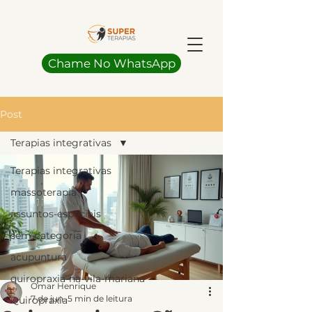
Chame No WhatsApp
Post
Terapias integrativas
Terapias integrativas
massoterapia
assuntos-especiais
sem-categoria
acupuntura
quiropraxia-na-vila-mariana
Omar Henrique
7 de jun.
5 min de leitura
Quiropraxia