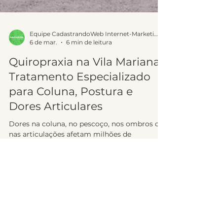
Equipe CadastrandoWeb Internet-Marketing
6 de mar.
6 min de leitura
Quiropraxia na Vila Mariana:
Tratamento Especializado
para Coluna, Postura e
Dores Articulares
Dores na coluna, no pescoço, nos ombros ou
nas articulações afetam milhões de
brasileiros e impactam diretamente a
qualidade de vida, o desempenho profissional
e a saúde emocional. Se você busca
quiropraxia na Vila Mariana , a Clínica Super
Terapias oferece o tratamento mais
completo e especializado da região, com