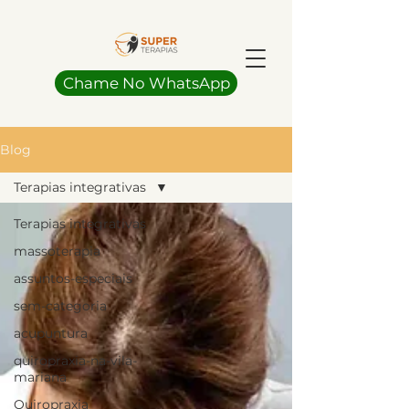
Chame No WhatsApp
Blog
Terapias integrativas
Terapias integrativas
massoterapia
assuntos-especiais
sem-categoria
acupuntura
quiropraxia-na-vila-
mariana
Quiropraxia