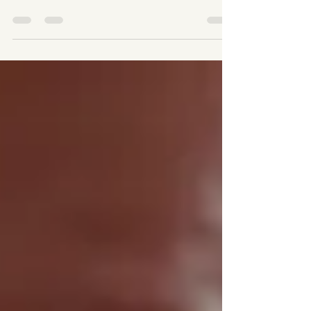
Zona Sul de São Paulo, a Clínica Super
Terapias se destaca como referência em
acupuntura na Vila Mariana e em um
conjunto completo de terapias
complementares. Localizada em uma das
regiões mais acessíveis da cidade, nossa
clínica reúne profissionais especializados
prontos para cuidar do seu corpo e da sua
mente de forma holística, com rigor clínico e
acolhimento humanizado. Neste guia
completo, você vai entender tudo sobre os
benefíci