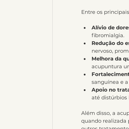
Entre os principai
Alívio de dor
fibromialgia.
Redução do e
nervoso, prom
Melhora da qu
acupuntura um
Fortalecimen
sanguínea e a
Apoio no tra
até distúrbios
Além disso, a acup
quando realizada 
outros tratamento