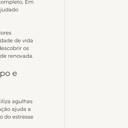
completo. Em 
ajudado 
ores 
idade de vida 
escobrir os 
úde renovada.
po e 
liza agulhas 
ação ajuda a 
o do estresse 