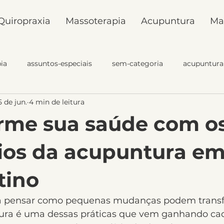
Quiropraxia
Massoterapia
Acupuntura
Ma
ia
assuntos-especiais
sem-categoria
acupuntura
5 de jun.
4 min de leitura
Quiropraxia
rme sua saúde com o
ios da acupuntura em
tino
ra pensar como pequenas mudanças podem transf
ura é uma dessas práticas que vem ganhando cad