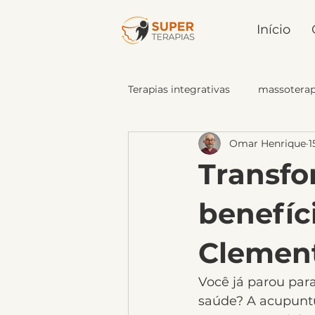
Início
Terapias integrativas
massoterap
Omar Henrique
1
quiropraxia-na-vila-mariana
Transfo
benefíc
Clemen
Você já parou pa
saúde? A acupunt