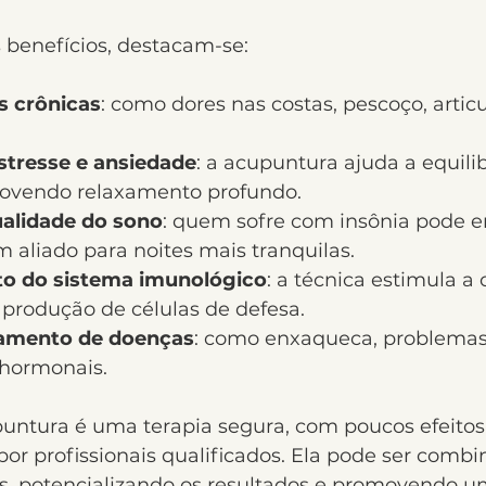
s benefícios, destacam-se:
es crônicas
: como dores nas costas, pescoço, artic
stresse e ansiedade
: a acupuntura ajuda a equili
ovendo relaxamento profundo.
alidade do sono
: quem sofre com insônia pode e
 aliado para noites mais tranquilas.
to do sistema imunológico
: a técnica estimula a 
 produção de células de defesa.
tamento de doenças
: como enxaqueca, problemas 
 hormonais.
untura é uma terapia segura, com poucos efeitos c
por profissionais qualificados. Ela pode ser comb
s, potencializando os resultados e promovendo u