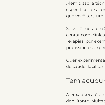
Além disso, a téc
específico, de aco
que você terá um 
Se você mora em S
contar com clínica
Terapias, por exem
profissionais expe
Quer experimentar
de saúde, facilita
Tem acupun
A enxaqueca é uma
debilitante. Muita