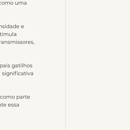
a como uma 
nsidade e 
timula 
ransmissores, 
ais gatilhos 
significativa 
 como parte 
te essa 