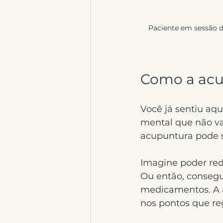
Paciente em sessão d
Como a acup
Você já sentiu aq
mental que não v
acupuntura pode s
Imagine poder red
Ou então, consegu
medicamentos. A a
nos pontos que re