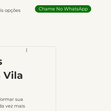
Chame No WhatsApp
is opções
s
 Vila
ormar sua 
a vez mais 