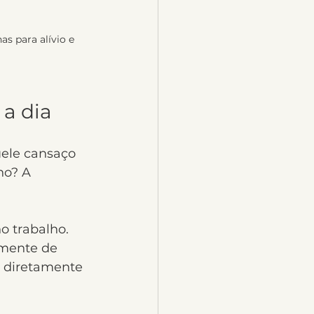
s para alívio e 
a dia
ele cansaço 
o? A 
o trabalho. 
amente de 
 diretamente 