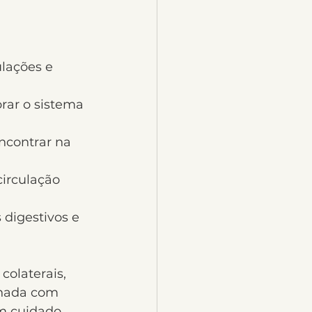
ulações e 
brar o sistema 
ncontrar na 
circulação 
digestivos e 
olaterais, 
inada com 
m cuidado 