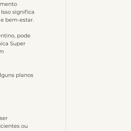
amento 
sso significa 
 e bem-estar.
ntino, pode 
nica Super 
m 
lguns planos 
ser 
icientes ou 